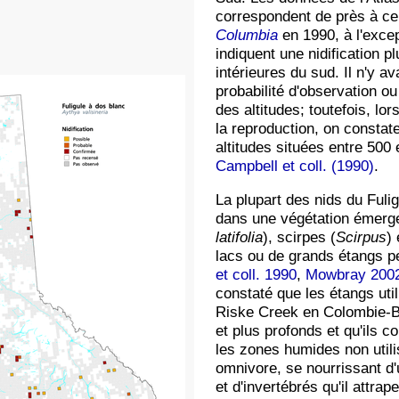
correspondent de près à ce
Columbia
en 1990, à l'excep
indiquent une nidification 
intérieures du sud. Il n'y 
probabilité d'observation ou
des altitudes; toutefois, lo
la reproduction, on constat
altitudes situées entre 500
Campbell et coll. (1990)
.
La plupart des nids du Fulig
dans une végétation émerge
latifolia
), scirpes (
Scirpus
)
lacs ou de grands étangs 
et coll. 1990
,
Mowbray 200
constaté que les étangs util
Riske Creek en Colombie-Br
et plus profonds et qu'ils 
les zones humides non utili
omnivore, se nourrissant d'
et d'invertébrés qu'il attra