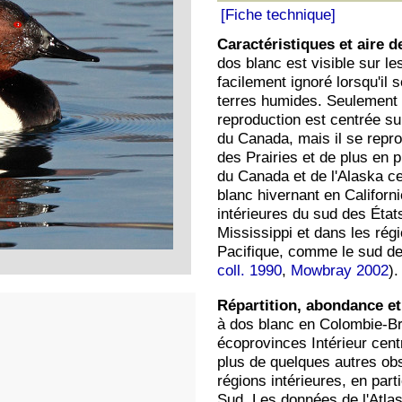
[Fiche technique]
Caractéristiques et aire d
dos blanc est visible sur le
facilement ignoré lorsqu'il 
terres humides. Seulement 
reproduction est centrée su
du Canada, mais il se repro
des Prairies et de plus en 
du Canada et de l'Alaska ce
blanc hivernant en Californi
intérieures du sud des État
Mississippi et dans les régi
Pacifique, comme le sud de
coll. 1990
,
Mowbray 2002
).
Répartition, abondance et
à dos blanc en Colombie-Br
écoprovinces Intérieur centr
plus de quelques autres obs
régions intérieures, en par
Sud. Les données de l'Atlas s