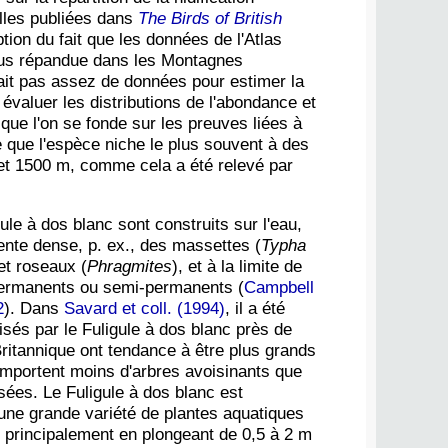
lles publiées dans
The Birds of British
tion du fait que les données de l'Atlas
plus répandue dans les Montagnes
avait pas assez de données pour estimer la
 évaluer les distributions de l'abondance et
rsque l'on se fonde sur les preuves liées à
e que l'espèce niche le plus souvent à des
 et 1500 m, comme cela a été relevé par
ule à dos blanc sont construits sur l'eau,
nte dense, p. ex., des massettes (
Typha
 et roseaux (
Phragmites
), et à la limite de
permanents ou semi-permanents (
Campbell
2
). Dans
Savard et coll. (1994)
, il a été
isés par le Fuligule à dos blanc près de
itannique ont tendance à être plus grands
comportent moins d'arbres avoisinants que
sées. Le Fuligule à dos blanc est
une grande variété de plantes aquatiques
pe principalement en plongeant de 0,5 à 2 m